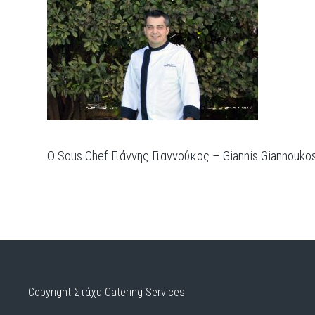
Ο Sous Chef Γιάννης Γιαννούκος – Giannis Giannouko
Copyright Στάχυ Catering Services